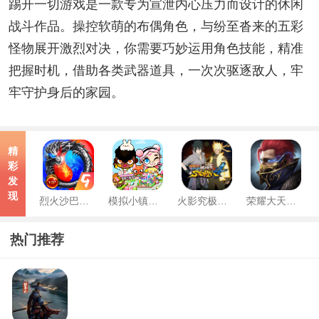
踢开一切游戏是一款专为宣泄内心压力而设计的休闲
战斗作品。操控软萌的布偶角色，与纷至沓来的五彩
怪物展开激烈对决，你需要巧妙运用角色技能，精准
把握时机，借助各类武器道具，一次次驱逐敌人，牢
牢守护身后的家园。
精
彩
发
现
烈火沙巴克中文版
模拟小镇阿凡达中文版
火影究极风暴中文版
荣耀大天使高爆版
热门推荐