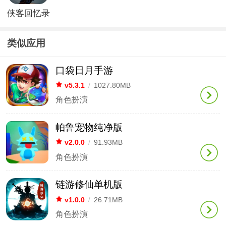
侠客回忆录
2
类似应用
口袋日月手游
v5.3.1
/
1027.80MB
角色扮演
帕鲁宠物纯净版
v2.0.0
/
91.93MB
角色扮演
链游修仙单机版
v1.0.0
/
26.71MB
角色扮演