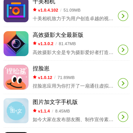
十美相机
v1.0.4.102
/
51.09MB
十美相机致力于为用户创造卓越的视觉创作体验。通过先进的智能美颜算法和丰富的潮流素材库，让每一次快门都能捕捉生活中的精彩瞬间。无论是日常自拍、风景拍摄还是创意涂鸦，它都能凭借专业级的后期编辑功能和多样的质感滤镜，轻松营造出如电影般的氛围。其简洁直观的操作界面与节能设计，不仅显著降低了使用难度，还确保了流畅稳定的拍摄体验，帮助每位用户随时随地拍出完美的专属作品。
高效摄影大全最新版
v1.3.0.2
/
81.47MB
高效摄影大全是专为摄影爱好者打造的一个综合平台，旨在为用户提供互动学习的环境。它整合了丰富的摄影技巧、专业知识和大量优秀作品，打破了传统单向学习的限制，将理论学习、作品欣赏和互动交流紧密结合，使用户能够在轻松愉快的氛围中掌握专业的拍摄技能。此外，该软件还汇聚了众多摄影故事和行业动态，旨在为广大摄影人群提供一个拓展视野、分享心得和提升审美认知的专属空间。
捏脸崽
v1.0.12
/
71.89MB
捏脸崽应用为你打开了一扇通往虚拟世界的门，只需轻轻拍照或上传照片，便能唤醒专属于你的3D卡通角色。在这里，你可以尽情发挥创意，为角色换上时尚服装和多样妆容，甚至亲手打造自己独特的梦幻小屋。它不仅是记录生活、制作有趣表情包的神奇画布，更是一个连接全球爱好者、在元宇宙中结交新朋友的温暖社区。
图片加文字手机版
v1.1.4
/
8.45MB
如今大家在发布朋友圈、制作宣传素材时，经常需要为图片配上文字，可动用复杂的软件实在繁琐。今天介绍的这款图片文字添加工具相当实用，操作便捷且效果出色，即便是新手也能快速制作出精美的图文作品。软件简介1.这是一款专注于图片文字添加的轻量化工具，