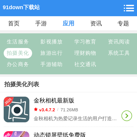
91down下载站
首页
手游
应用
资讯
专题
生活服务
影视播放
学习教育
资讯阅读
拍摄美化
旅游出行
理财购物
系统工具
办公商务
手游辅助
社交通讯
拍摄美化列表
金秋相机最新版
v3.4.7.2
/
71.26MB
金秋相机为热爱记录生活的用户打造了一个集智能拍摄与专业后期于一体的影像创作平台，配备了行业领先的AR实景融合技术和4K超高清影像引擎。在这里，用户不仅能够感受到与专业相机相媲美的实时拍摄质量，还可以通过深度学习算法自动捕捉画面的情感元素，使每一次快门都成为珍贵的时光印记。无论是日常拍摄还是艺术创作，它都能通过端到端加密技术确保隐私安全，让你在沉浸式体验中轻松创作出高水平的摄影作品。
动态锁屏壁纸免费版