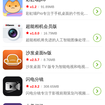
v1.2
/
91.89MB
彩虹喵Pro专注于手机桌面的个性化美化与创意定制，旨在为追求独特视觉体验的用户提供丰富的高清动态壁纸、表情包、桌面小组件和头像资源。该软件内置了丰富的主题图库，并支持每日实时更新，用户可以自由搭配各种视觉元素，轻松打造专属于自己的手机界面。同时，软件还整合了倒数日提醒、快捷启动等实用功能，不仅满足了个性化审美需求，也提升了日常使用的便利性。
超能相机会员版
v1.0.0
/
16.79MB
超能相机将先进的人工智能图像处理技术与丰富的创意视觉素材深入融合，为移动用户提供了一个集拍摄、美化和创作于一体的全方位影像空间。它彻底破解了传统拍照软件功能单一、后期处理繁琐的瓶颈，使得零基础的用户也能轻松拍摄出高质感的照片。无论是寻求自然妆效的自拍爱好者，还是热衷于记录生活点滴的摄影爱好者，都可以在这里体验到智能、高效且充满乐趣的影像创作过程，让每一次按下快门时都充满惊喜。
沙发桌面tv版
v2.5.7
/
8.76MB
沙发桌面 TV 版专为智能电视和电视盒子设计，旨在为家庭用户提供清爽高效的大屏互动体验。它省略了复杂的推广内容，将电视直播、影视点播和应用中心这三大核心功能巧妙地汇聚在首屏。通过高度自由的定制选项和深度系统优化，用户每次开机都能迅速进入自己喜爱的娱乐世界。
闪电分镜
v2.9.2
/
308.65MB
闪电分镜专注于影视前期策划与视频创作，提供从剧本分析、故事板展示到拍摄记录的全面服务。我们支持手绘分镜、智能脚本生成和云端团队协作，帮助创作者迅速将文字转化为可视化的镜头语言，确保创意构思与成片制作的无缝对接。