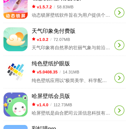
v1.5.7.2
/
58.83MB
动态锁屏壁纸软件旨在为用户提供个性化的手机视觉体验，利用大量高清视频和3D渲染素材，使静态的手机桌面和锁屏界面充满活力。它允许用户一键将本地视频、GIF动图或精选的4K动态素材设置为壁纸，同时结合智能省电算法和流畅的动画引擎，不仅保障设备的运行性能，还带来极富沉浸感的视觉享受。
天气印象免付费版
v1.0.2
/
72.07MB
天气印象将自然界的壮丽气象与前沿的图片艺术深度结合，旨在为用户提供一个沉浸式的天空美学和视觉体验空间。它突破了传统天气应用仅限于查询气象数据的局限，通过每日更新的精选壁纸和富有创意的艺术滤镜，将各种气候现象转化为直观的视觉艺术，全面提升用户的数字生活和个性化表达。
纯色壁纸护眼版
v5.0408.35
/
14.31MB
纯色壁纸应用以“极简美学、科学配色和个性定制”为核心，旨在为用户创造一个干净、纯粹且富有质感的数字视觉空间。它将色彩心理学与前沿的人工智能生成技术深度结合，不仅为手机、平板和电脑提供大量高清的纯色与渐变背景，更通过智能调色工具，让每次点亮屏幕都成为一次治愈身心的视觉享受。
哈屏壁纸会员版
v1.4.0
/
112.73MB
哈屏壁纸是由合肥司云涯信息科技有限公司开发的一款安卓手机应用，旨在为用户提供视觉美化与个性化定制服务。该软件包含了大量高清静态图片、动态视频壁纸以及丰富的小组件，且支持每日更新。除了提供一键设置和智能适配功能外，平台还开放了本地DIY制作、文字锁屏生成及AI漫画头像定制等有趣玩法，致力于为用户创造独特而新颖的手机桌面体验。
彩虹喵pro