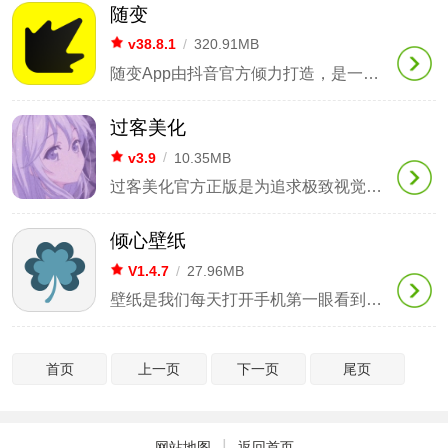
随变
v38.8.1
/
320.91MB
随变App由抖音官方倾力打造，是一款专为Z世代设计的潮流互动与AI创作社区。它汇聚全网热门挑战与创意玩法，依托强大的AI创作工具，大幅降低视频制作门槛，支持真人出镜与虚拟形象双模创作。在这里，用户既能轻松玩转热点、引领潮流，也能在趣味互动中遇见志同道合的朋友，尽情释放创意与灵感。
过客美化
v3.9
/
10.35MB
过客美化官方正版是为追求极致视觉体验的玩家精心设计的。它通过强大的本地画质优化和个性化外观定制功能，使每场对战都如同专属的视觉盛宴。它巧妙地将高清画质与设备性能达成平衡，使得玩家在享受个性化装饰的同时，仍能保持游戏的流畅与稳定体验。
倾心壁纸
V1.4.7
/
27.96MB
壁纸是我们每天打开手机第一眼看到的东西，一个好的壁纸，可以让人一看就心情愉悦，倾心壁纸App一款专为壁纸研发的一款软件，该软件包含海量免费壁纸、风格多样化分类、一键设置操作等多种功能，旨在帮助用户可以更加便捷快速的寻找到自己喜欢的壁纸。
首页
上一页
下一页
尾页
|
网站地图
返回首页