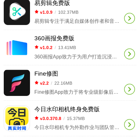
易剪辑免费版
v1.0.9
/
102.37MB
易剪辑专注于满足自媒体创作者和音视频爱好者的全流程制作需求，旨在解决传统后期处理中频繁切换多种软件、操作门槛过高的问题。它依托先进的AI智能算法和PC级DAW底层架构，整合了丰富的创意模板、毫秒级无损剪辑以及跨平台的云端协作功能，让每位用户都能随时随地释放创意，享受一站式闭环创作的智能体验。
360画报免费版
v1.0.2
/
13.41MB
360画报App致力于为用户打造沉浸式视觉盛宴，汇聚海量4K超清动态与静态壁纸，以及创意十足的炫酷屏保。依托智能算法，实现个性化内容精准推荐；支持多端账号云同步，让专属美图随心流转、无缝衔接。无论何时何地，都能轻松焕新手机屏幕，享受全屏无死角、细腻生动的视觉体验。
Fine修图
v2.2
/
22.16MB
Fine修图App致力于将专业级影像后期能力融入移动设备，依托自研的无损图像处理引擎与先进的AI智能识别算法，为摄影爱好者打造高效、精准、自由的创作体验。从基础曝光调整、精细调色，到图层合成、局部蒙版与AI智能抠图，Fine覆盖影像创作的全链路需求，让每一帧画面都能焕发专属的艺术质感与个性表达。
今日水印相机终身免费版
v3.0.370.8
/
15.37MB
今日水印相机专为外勤作业与团队管理场景深度优化，以“拍照即留痕”为核心理念，助力工作过程真实、可溯、可管。产品采用高精度时间戳与GPS定位防篡改技术，确保每一张照片的时间、地点等关键信息不可伪造、不可修改；内置上千款行业专属水印模板，支持自动叠加天气、经纬度、海拔、设备型号、网络状态等多维现场信息。无论是工程巡检、安全巡查，还是移动考勤、现场打卡，都能将影像资料高效转化为结构化、可追溯、可分析的数据资产。