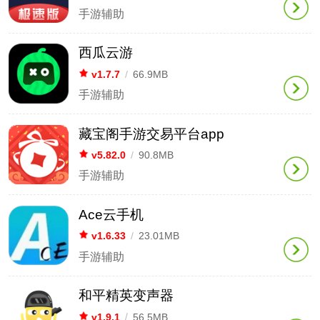
手游辅助
西瓜云游
v1.7.7
/
66.9MB
手游辅助
藏宝阁手游交易平台app
v5.82.0
/
90.8MB
手游辅助
Ace云手机
v1.6.33
/
23.01MB
手游辅助
和平精英变声器
v1.9.1
/
56.5MB