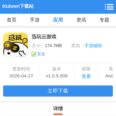
91down下载站
首页
手游
应用
资讯
专题
迅玩云游戏
大小：
174.7MB
类别：
手游辅助
安全
更新时间
版本
权限
系
2026-04-27
v1.0.5.009
Andr
查看
立
即下
载
详情